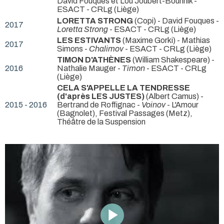
David Fouques et Lou Joubert-Bouhnik
-
ESACT - CRLg (Liège)
LORETTA STRONG
(Copi) - David Fouques -
2017
Loretta Strong
- ESACT - CRLg (Liège)
LES ESTIVANTS
(Maxime Gorki) - Mathias
2017
Simons -
Chalimov
- ESACT - CRLg (Liège)
TIMON D'ATHÈNES
(William Shakespeare) -
2016
Nathalie Mauger -
Timon
- ESACT - CRLg
(Liège)
CELA S'APPELLE LA TENDRESSE
(d'après LES JUSTES)
(Albert Camus) -
2015 - 2016
Bertrand de Roffignac -
Voinov
- L'Amour
(Bagnolet), Festival Passages (Metz),
Théâtre de la Suspension