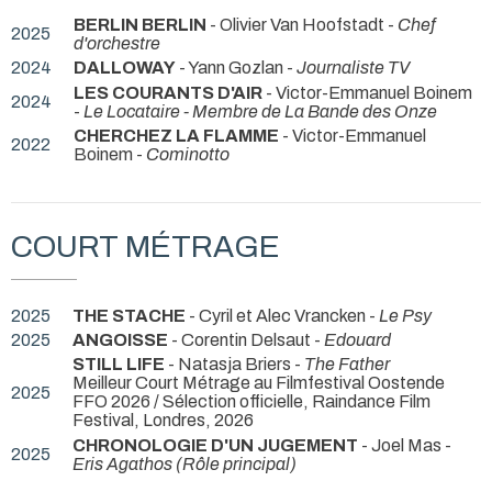
BERLIN BERLIN
- Olivier Van Hoofstadt -
Chef
2025
d'orchestre
2024
DALLOWAY
- Yann Gozlan -
Journaliste TV
LES COURANTS D'AIR
- Victor-Emmanuel Boinem
2024
-
Le Locataire - Membre de La Bande des Onze
CHERCHEZ LA FLAMME
- Victor-Emmanuel
2022
Boinem -
Cominotto
COURT MÉTRAGE
2025
THE STACHE
- Cyril et Alec Vrancken -
Le Psy
2025
ANGOISSE
- Corentin Delsaut -
Edouard
STILL LIFE
- Natasja Briers -
The Father
Meilleur Court Métrage au Filmfestival Oostende
2025
FFO 2026 / Sélection officielle, Raindance Film
Festival, Londres, 2026
CHRONOLOGIE D'UN JUGEMENT
- Joel Mas -
2025
Eris Agathos (Rôle principal)