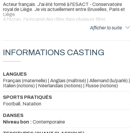
Acteur français. J'ai été formé à l'ESACT - Conservatoire
royal de Liège. Je vis actuellement entre Bruxelles, Paris et
Liège.
A l'écran, j'ai incarné des rôles dans plusieurs films,
notamment
Whispers Of The Waves
des frères Vrancken qui
Afficher la suite
m'a valu le prix du
Meilleur acteur dans un Long
Métrage
au
World Film Festival in Cannes - Remember the
Future (2025).
INFORMATIONS CASTING
LANGUES
Français (maternelle) | Anglais (maîtrisé) | Allemand (lu/parlé) |
Italien (notions) | Néerlandais (notions) | Russe (notions)
SPORTS PRATIQUÉS
Football, Natation
DANSES
Niveau bon :
Contemporaine